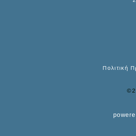
f
o
r
:
Πολιτική 
©2
powere