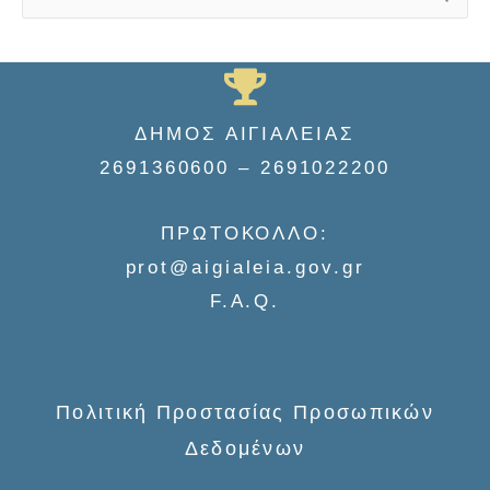
S
e
a
r
ΔΗΜΟΣ ΑΙΓΙΑΛΕΙΑΣ
c
2691360600 – 2691022200
h
f
ΠΡΩΤΟΚΟΛΛΟ:
o
prot@aigialeia.gov.gr
r
F.A.Q.
:
Πολιτική Προστασίας Προσωπικών
Δεδομένων