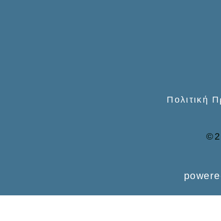
o
r
:
Πολιτική 
©2
powere