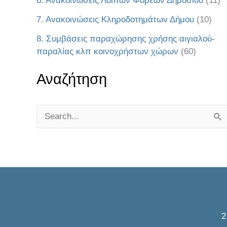
6. Ανακοινώσεις Λοιπών Φορέων Δημοσίου
(11)
7. Ανακοινώσεις Κληροδοτημάτων Δήμου
(10)
8. Συμβάσεις παραχώρησης χρήσης αιγιαλού-
παραλίας κλπ κοινοχρήστων χώρων
(60)
Αναζήτηση
S
e
a
r
c
h
f