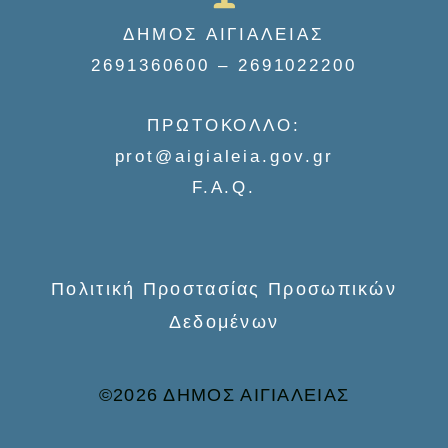
r
ΔΗΜΟΣ ΑΙΓΙΑΛΕΙΑΣ
c
2691360600 – 2691022200
h
f
ΠΡΩΤΟΚΟΛΛΟ:
o
prot@aigialeia.gov.gr
r
F.A.Q.
:
Πολιτική Προστασίας Προσωπικών
Δεδομένων
©2026 ΔΗΜΟΣ ΑΙΓΙΑΛΕΙΑΣ