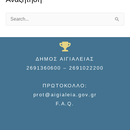
S
e
a
r
c
ΔΗΜΟΣ ΑΙΓΙΑΛΕΙΑΣ
h
2691360600 – 2691022200
f
o
ΠΡΩΤΟΚΟΛΛΟ:
r
prot@aigialeia.gov.gr
:
F.A.Q.