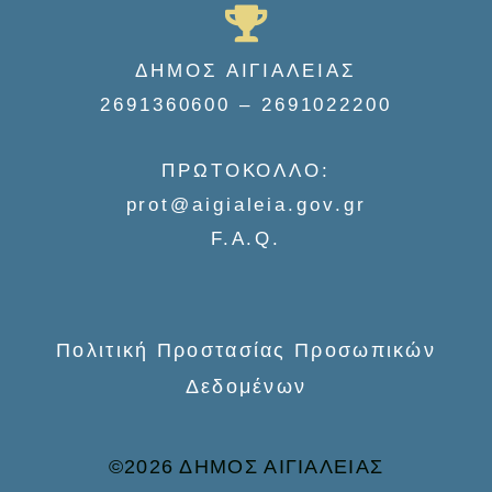
a
r
ΔΗΜΟΣ ΑΙΓΙΑΛΕΙΑΣ
c
2691360600 – 2691022200
h
f
ΠΡΩΤΟΚΟΛΛΟ:
o
prot@aigialeia.gov.gr
r
F.A.Q.
:
Πολιτική Προστασίας Προσωπικών
Δεδομένων
©2026 ΔΗΜΟΣ ΑΙΓΙΑΛΕΙΑΣ